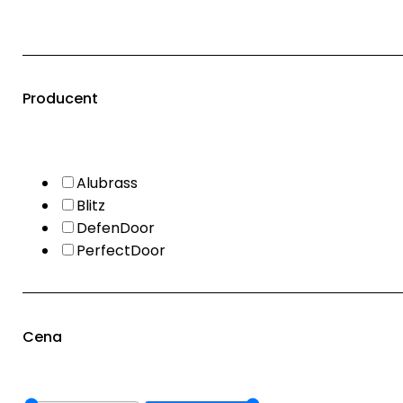
Producent
Alubrass
Blitz
DefenDoor
PerfectDoor
Cena