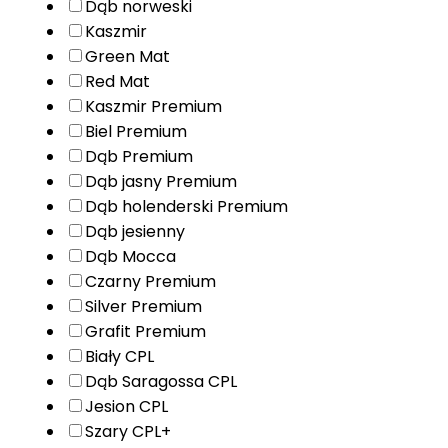
Dąb norweski
Kaszmir
Green Mat
Red Mat
Kaszmir Premium
Biel Premium
Dąb Premium
Dąb jasny Premium
Dąb holenderski Premium
Dąb jesienny
Dąb Mocca
Czarny Premium
Silver Premium
Grafit Premium
Biały CPL
Dąb Saragossa CPL
Jesion CPL
Szary CPL+