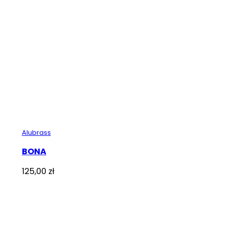
Alubrass
BONA
125,00
zł