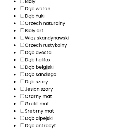
Biały
Dąb wotan
Dąb Yuki
Orzech naturalny
Biały art
Wiąz skandynawski
Orzech rustykalny
Dąb avesta
Dąb halifax
Dąb belgijski
Dąb sandiego
Dąb szary
Jesion szary
Czarny mat
Grafit mat
Srebrny mat
Dąb alpejski
Dąb antracyt