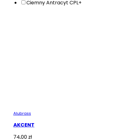
Ciemny Antracyt CPL+
Alubrass
AKCENT
74,00
zł