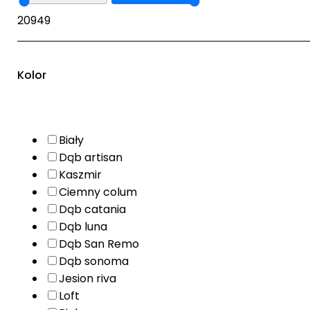
20
949
Kolor
Biały
Dąb artisan
Kaszmir
Ciemny colum
Dąb catania
Dąb luna
Dąb San Remo
Dąb sonoma
Jesion riva
Loft