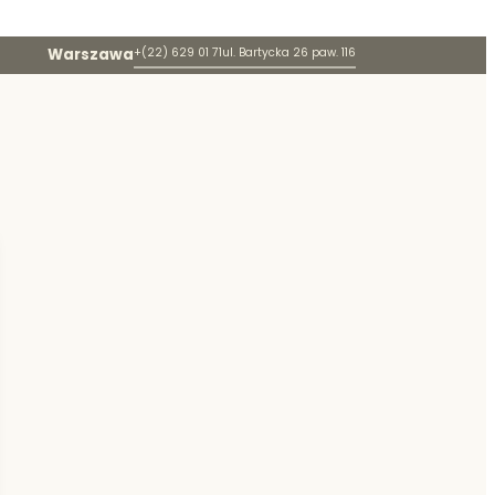
Warszawa
+(22) 629 01 71
ul. Bartycka 26 paw. 116