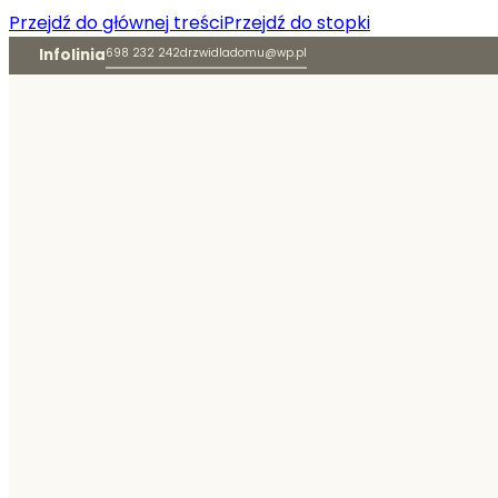
Przejdź do głównej treści
Przejdź do stopki
Infolinia
698 232 242
drzwidladomu@wp.pl