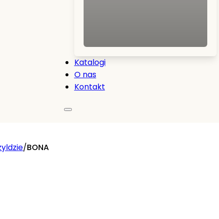
Katalogi
O nas
Kontakt
zyldzie
/
BONA