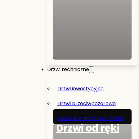
Drzwi techniczne
Drzwi inwestycyjne
Drzwi przeciwpożarowe
Wszystkie drzwi techniczne
Drzwi od ręki