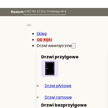
Radom
+(48) 333 22 12
ul. Chrobrego 46 B
Sklep
OD RĘKI
Drzwi wewnętrzne
Drzwi przylgowe
Drzwi płytowe
Drzwi ramowe
Drzwi bezprzylgowe