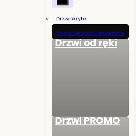
Drzwi ukryte
Wszystkie drzwi wewnętrzne
Drzwi od ręki
Drzwi PROMO