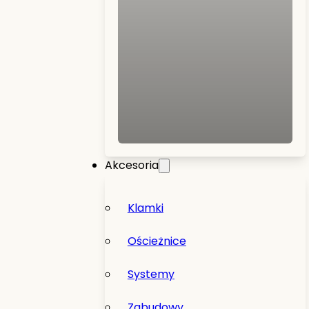
Akcesoria
Klamki
Ościeżnice
Systemy
Zabudowy