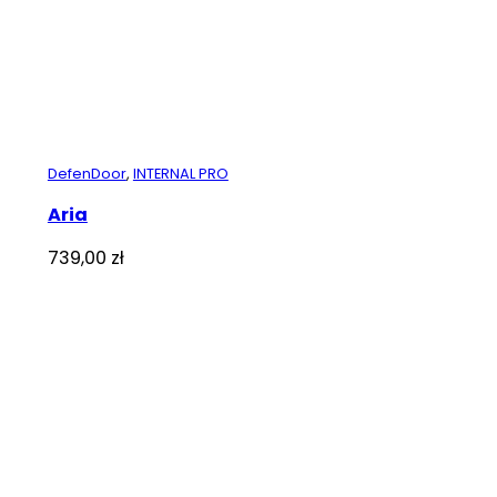
DefenDoor
,
INTERNAL PRO
Aria
739,00
zł