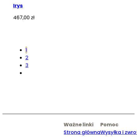
Irys
467,00
zł
1
2
3
Ważne linki
Pomoc
Strona główna
Wysyłka i zwro