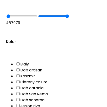
467
979
Kolor
Biały
Dąb artisan
Kaszmir
Ciemny colum
Dąb catania
Dąb San Remo
Dąb sonoma
Jesion riva