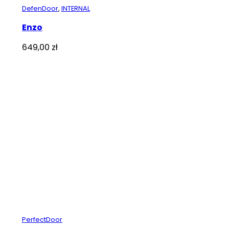
DefenDoor
,
INTERNAL
Enzo
649,00
zł
PerfectDoor