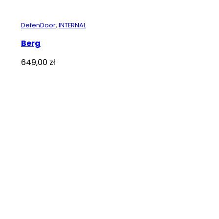
DefenDoor
,
INTERNAL
Berg
649,00
zł