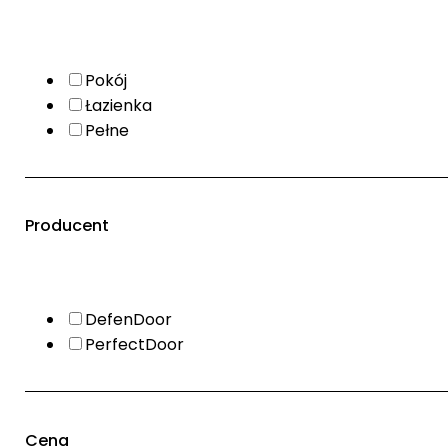
Pokój
Łazienka
Pełne
Producent
DefenDoor
PerfectDoor
Cena