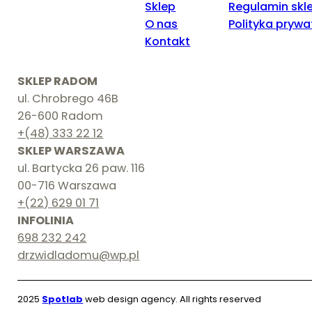
Sklep
Regulamin skl
O nas
Polityka prywa
Kontakt
SKLEP RADOM
ul. Chrobrego 46B
26-600 Radom
+(48) 333 22 12
SKLEP WARSZAWA
ul. Bartycka 26 paw. 116
00-716 Warszawa
+(22) 629 01 71
INFOLINIA
698 232 242
drzwidladomu@wp.pl
2025
Spotlab
web design agency. All rights reserved