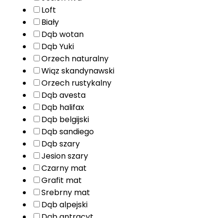
Loft
Biały
Dąb wotan
Dąb Yuki
Orzech naturalny
Wiąz skandynawski
Orzech rustykalny
Dąb avesta
Dąb halifax
Dąb belgijski
Dąb sandiego
Dąb szary
Jesion szary
Czarny mat
Grafit mat
Srebrny mat
Dąb alpejski
Dąb antracyt