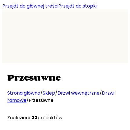
Przejdź do głównej treści
Przejdź do stopki
Przesuwne
Strona główna
/
Sklep
/
Drzwi wewnętrzne
/
Drzwi
ramowe
/
Przesuwne
Znaleziono
33
produktów