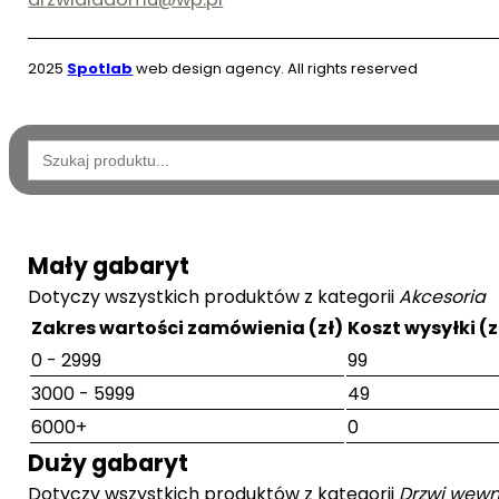
2025
Spotlab
web design agency. All rights reserved
Wyszukaj:
Mały gabaryt
Dotyczy wszystkich produktów z kategorii
Akcesoria
Zakres wartości zamówienia (zł)
Koszt wysyłki (z
0 - 2999
99
3000 - 5999
49
6000+
0
Duży gabaryt
Dotyczy wszystkich produktów z kategorii
Drzwi wewn