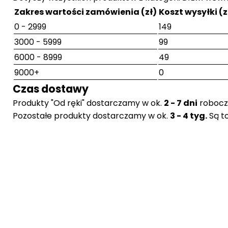
Zakres wartości zamówienia (zł)
Koszt wysyłki (z
0 - 2999
149
3000 - 5999
99
6000 - 8999
49
9000+
0
Czas dostawy
Produkty "Od ręki" dostarczamy w ok.
2 - 7 dni
robocz
Pozostałe produkty dostarczamy w ok.
3 - 4 tyg.
Są t