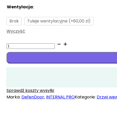
Wentylacja
:
Brak
Brak
Tuleje wentylacyjne (+60,00 zł)
Wyczyść
ilość
Disano
Sprawdź koszty wysyłki
Marka:
DefenDoor
,
INTERNAL PRO
Kategorie:
Drzwi we