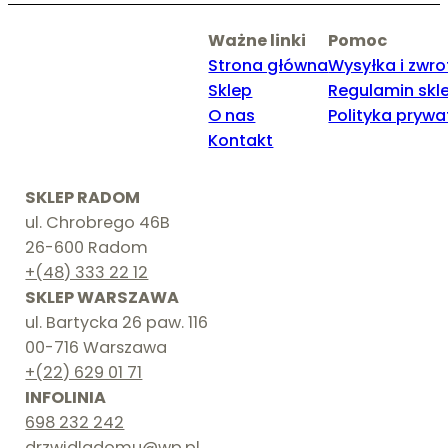
Ważne linki
Pomoc
Strona główna
Wysyłka i zwro
Sklep
Regulamin skl
O nas
Polityka prywa
Kontakt
SKLEP RADOM
ul. Chrobrego 46B
26-600 Radom
+(48) 333 22 12
SKLEP WARSZAWA
ul. Bartycka 26 paw. 116
00-716 Warszawa
+(22) 629 01 71
INFOLINIA
698 232 242
drzwidladomu@wp.pl