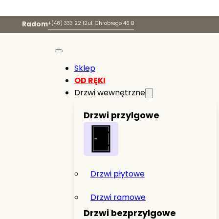
Radom
+(48) 333 22 12
ul. Chrobrego 46 B
Sklep
OD RĘKI
Drzwi wewnętrzne
Drzwi przylgowe
Drzwi płytowe
Drzwi ramowe
Drzwi bezprzylgowe