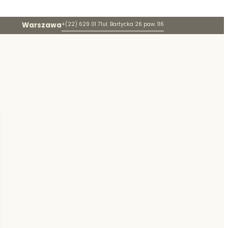
Warszawa
+(22) 629 01 71
ul. Bartycka 26 paw. 116