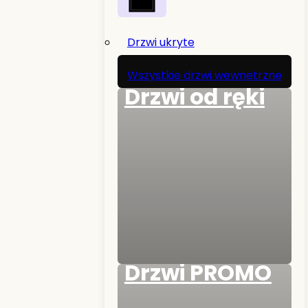
Drzwi ukryte
Wszystkie drzwi wewnętrzne
Drzwi od ręki
Drzwi PROMO