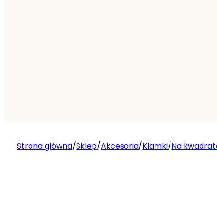
Strona główna
/
Sklep
/
Akcesoria
/
Klamki
/
Na kwadrat