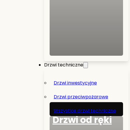
Drzwi techniczne
Drzwi inwestycyjne
Drzwi przeciwpożarowe
Wszystkie drzwi techniczne
Drzwi od ręki