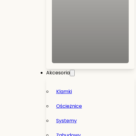
Akcesoria
Klamki
Ościeżnice
Systemy
Zabudowy