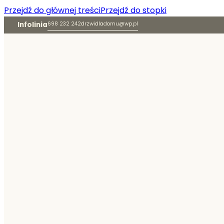
Przejdź do głównej treści
Przejdź do stopki
Infolinia
698 232 242
drzwidladomu@wp.pl