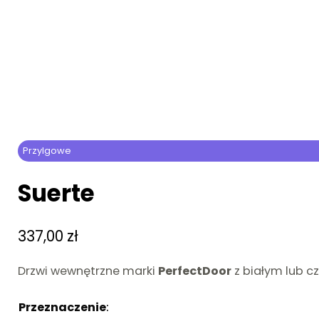
Przylgowe
Suerte
337,00
zł
Drzwi wewnętrzne marki
PerfectDoor
z białym lub c
Przeznaczenie
:
Brak