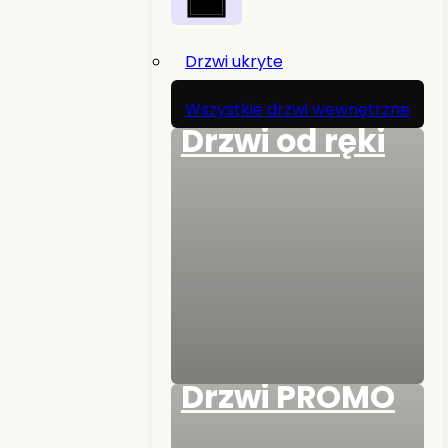
Drzwi ukryte
Wszystkie drzwi wewnętrzne
Drzwi od ręki
Drzwi PROMO