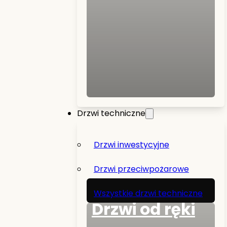
Drzwi techniczne
Drzwi inwestycyjne
Drzwi przeciwpożarowe
Wszystkie drzwi techniczne
Drzwi od ręki