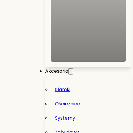
Akcesoria
Klamki
Ościeżnice
Systemy
Zabudowy