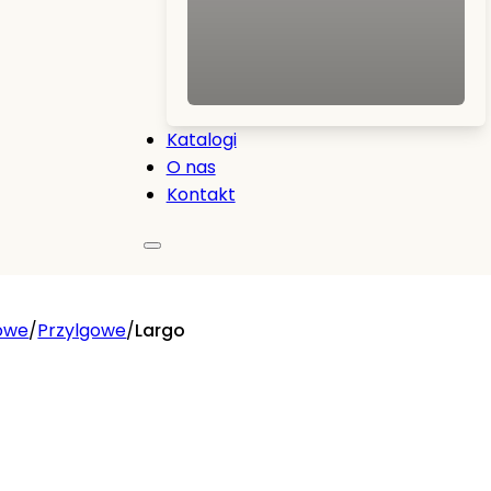
Katalogi
O nas
Kontakt
owe
/
Przylgowe
/
Largo