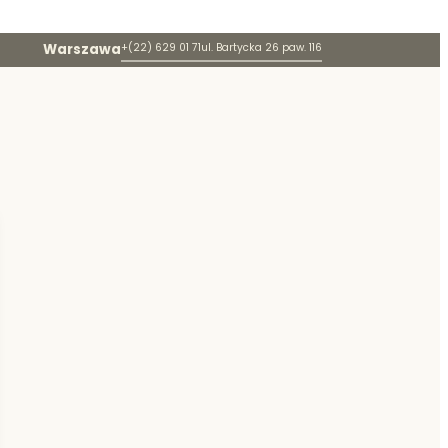
Warszawa
+(22) 629 01 71
ul. Bartycka 26 paw. 116