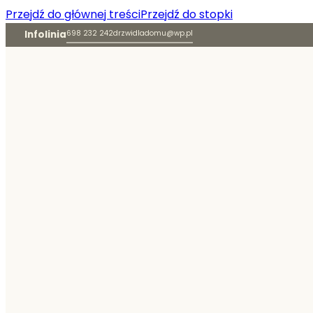
Przejdź do głównej treści
Przejdź do stopki
Infolinia
698 232 242
drzwidladomu@wp.pl