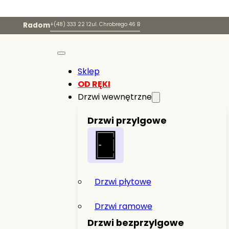
Radom
+(48) 333 22 12
ul. Chrobrego 46 B
Sklep
OD RĘKI
Drzwi wewnętrzne
Drzwi przylgowe
Drzwi płytowe
Drzwi ramowe
Drzwi bezprzylgowe