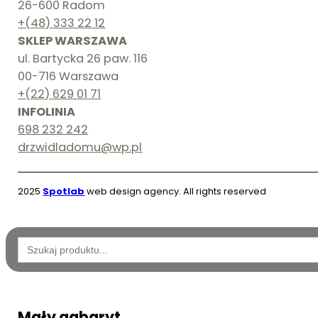
26-600 Radom
+(48) 333 22 12
SKLEP WARSZAWA
ul. Bartycka 26 paw. 116
00-716 Warszawa
+(22) 629 01 71
INFOLINIA
698 232 242
drzwidladomu@wp.pl
2025
Spotlab
web design agency. All rights reserved
Wyszukaj:
Mały gabaryt