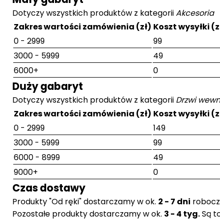
Dotyczy wszystkich produktów z kategorii
Akcesoria
Zakres wartości zamówienia (zł)
Koszt wysyłki (z
0 - 2999
99
3000 - 5999
49
6000+
0
Duży gabaryt
Dotyczy wszystkich produktów z kategorii
Drzwi wewn
Zakres wartości zamówienia (zł)
Koszt wysyłki (z
0 - 2999
149
3000 - 5999
99
6000 - 8999
49
9000+
0
Czas dostawy
Produkty "Od ręki" dostarczamy w ok.
2 - 7 dni
robocz
Pozostałe produkty dostarczamy w ok.
3 - 4 tyg.
Są t