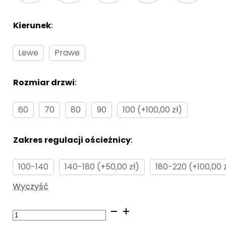
Kierunek
:
Brak
Lewe
Prawe
Rozmiar drzwi
:
Brak
60
70
80
90
100 (+100,00 zł)
Zakres regulacji ościeżnicy
:
Brak
100-140
140-180 (+50,00 zł)
180-220 (+100,00 z
Wyczyść
ilość
Ościeżnica