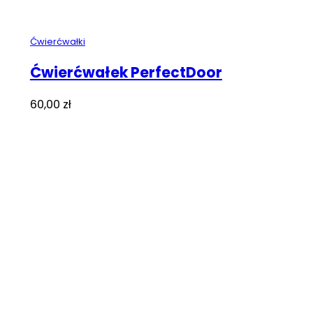
Ćwierćwałki
Ćwierćwałek PerfectDoor
60,00
zł