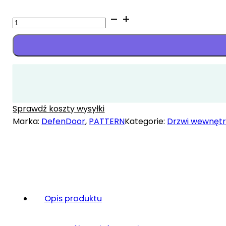
ilość
Gardena
Sprawdź koszty wysyłki
Marka:
DefenDoor
,
PATTERN
Kategorie:
Drzwi wewnęt
Opis produktu