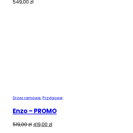
549,00
zł
Drzwi ramowe
,
Przylgowe
Enzo – PROMO
Pierwotna
Aktualna
519,00
zł
419,00
zł
cena
cena