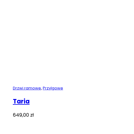
wynosiła:
wynosi:
519,00 zł.
419,00 zł.
Drzwi ramowe
,
Przylgowe
Taria
649,00
zł