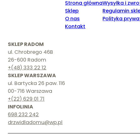
Strona główna
Wysyłka i zwro
Sklep
Regulamin skl
O nas
Polityka prywa
Kontakt
SKLEP RADOM
ul. Chrobrego 46B
26-600 Radom
+(48) 333 22 12
SKLEP WARSZAWA
ul. Bartycka 26 paw. 116
00-716 Warszawa
+(22) 629 01 71
INFOLINIA
698 232 242
drzwidladomu@wp.pl