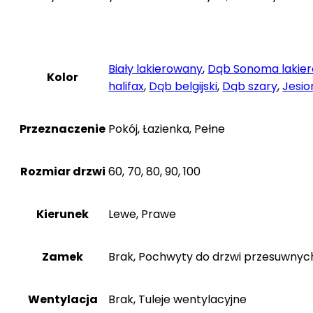
Biały lakierowany
,
Dąb Sonoma lakie
Kolor
halifax
,
Dąb belgijski
,
Dąb szary
,
Jesio
Przeznaczenie
Pokój, Łazienka, Pełne
Rozmiar drzwi
60, 70, 80, 90, 100
Kierunek
Lewe, Prawe
Zamek
Brak, Pochwyty do drzwi przesuwnyc
Wentylacja
Brak, Tuleje wentylacyjne