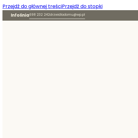
Przejdź do głównej treści
Przejdź do stopki
Infolinia
698 232 242
drzwidladomu@wp.pl