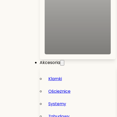
Akcesoria
Klamki
Ościeżnice
Systemy
Zabudowy