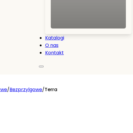
Katalogi
O nas
Kontakt
owe
/
Bezprzylgowe
/
Terra