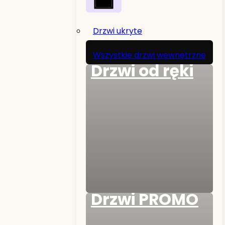
Drzwi ukryte
Wszystkie drzwi wewnętrzne
Drzwi od ręki
Drzwi PROMO