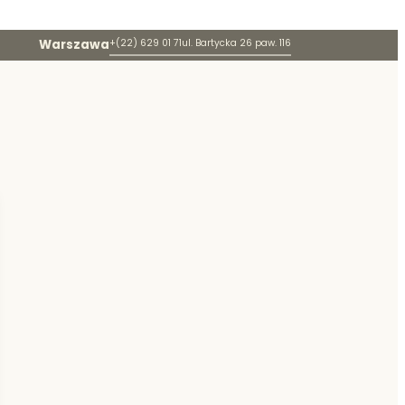
Warszawa
+(22) 629 01 71
ul. Bartycka 26 paw. 116