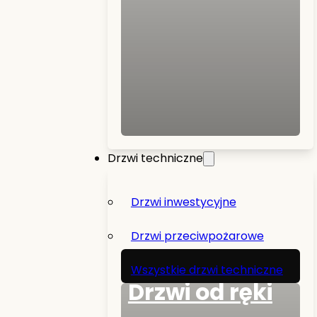
Drzwi techniczne
Drzwi inwestycyjne
Drzwi przeciwpożarowe
Wszystkie drzwi techniczne
Drzwi od ręki