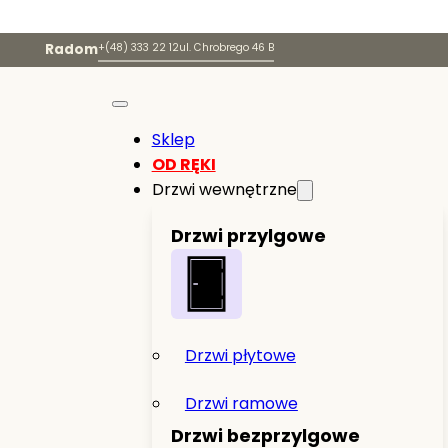
Radom
+(48) 333 22 12
ul. Chrobrego 46 B
Sklep
OD RĘKI
Drzwi wewnętrzne
Drzwi przylgowe
Drzwi płytowe
Drzwi ramowe
Drzwi bezprzylgowe