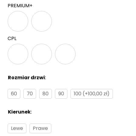
PREMIUM+
CPL
Rozmiar drzwi
:
Brak
60
70
80
90
100 (+100,00 zł)
Kierunek
:
Brak
Lewe
Prawe