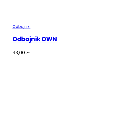
Odbojniki
Odbojnik OWN
33,00
zł