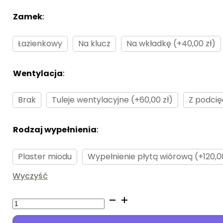
Zamek
:
Brak
Łazienkowy
Na klucz
Na wkładkę (+40,00 zł)
Wentylacja
:
Brak
Brak
Tuleje wentylacyjne (+60,00 zł)
Z podcię
Rodzaj wypełnienia
:
Brak
Plaster miodu
Wypełnienie płytą wiórową (+120,00
Wyczyść
ilość
Intero