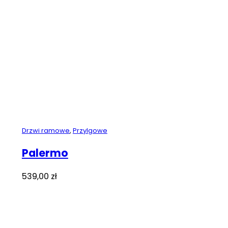
519,00 zł.
419,00 zł.
Drzwi ramowe
,
Przylgowe
Palermo
539,00
zł