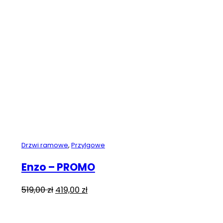
Drzwi ramowe
,
Przylgowe
Enzo – PROMO
Pierwotna
Aktualna
519,00
zł
419,00
zł
cena
cena
wynosiła:
wynosi: