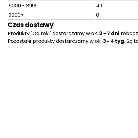
6000 - 8999
49
9000+
0
Czas dostawy
Produkty "Od ręki" dostarczamy w ok.
2 - 7 dni
robocz
Pozostałe produkty dostarczamy w ok.
3 - 4 tyg.
Są t