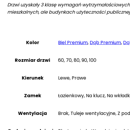
Drzwi uzyskały 3 klasę wymagań wytrzymałościowych w
mieszkalnych, ale budynkach użyteczności publicznej
Kolor
Biel Premium
,
Dąb Premium
,
Dą
Rozmiar drzwi
60, 70, 80, 90, 100
Kierunek
Lewe, Prawe
Zamek
Łazienkowy, Na klucz, Na wkła
Wentylacja
Brak, Tuleje wentylacyjne, Z po