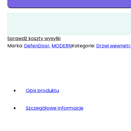
12
Sprawdź koszty wysyłki
Marka:
DefenDoor
,
MODERN
Kategorie:
Drzwi wewnętr
Opis produktu
Szczegółowe informacje