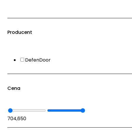
Producent
DefenDoor
Cena
70
4,650