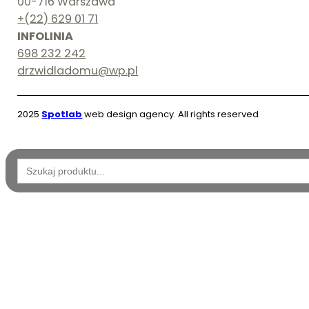
00-716 Warszawa
+(22) 629 01 71
INFOLINIA
698 232 242
drzwidladomu@wp.pl
2025
Spotlab
web design agency. All rights reserved
Wyszukaj: