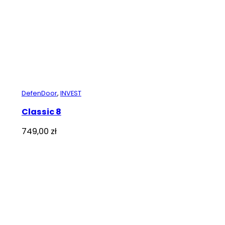
DefenDoor
,
INVEST
Classic 8
749,00
zł