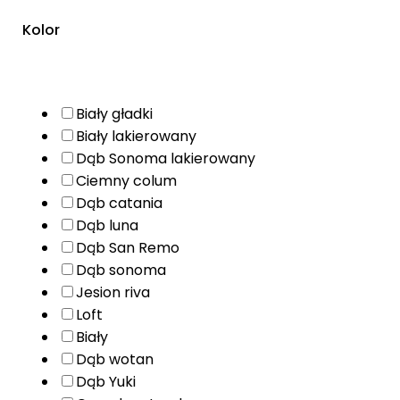
Kolor
Biały gładki
Biały lakierowany
Dąb Sonoma lakierowany
Ciemny colum
Dąb catania
Dąb luna
Dąb San Remo
Dąb sonoma
Jesion riva
Loft
Biały
Dąb wotan
Dąb Yuki