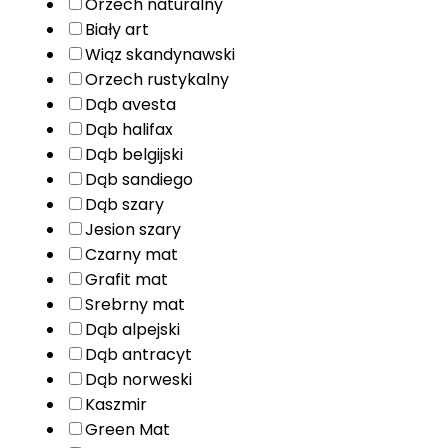
Orzech naturalny
Biały art
Wiąz skandynawski
Orzech rustykalny
Dąb avesta
Dąb halifax
Dąb belgijski
Dąb sandiego
Dąb szary
Jesion szary
Czarny mat
Grafit mat
Srebrny mat
Dąb alpejski
Dąb antracyt
Dąb norweski
Kaszmir
Green Mat