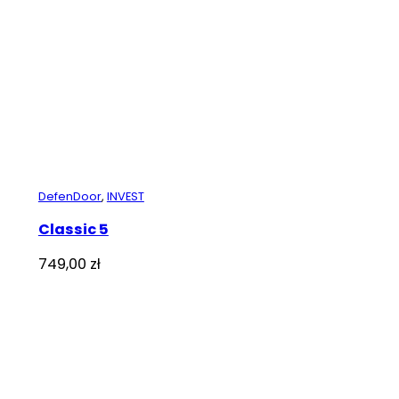
DefenDoor
,
INVEST
Classic 5
749,00
zł