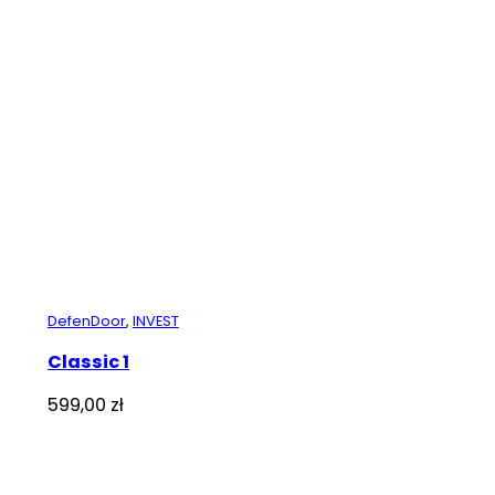
DefenDoor
,
INVEST
Classic 1
599,00
zł