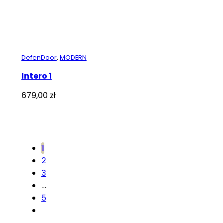
DefenDoor
,
MODERN
Intero 1
679,00
zł
1
2
3
…
5