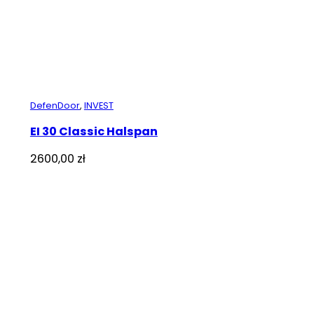
DefenDoor
,
INVEST
EI 30 Classic Halspan
2600,00
zł