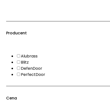
Producent
Alubrass
Blitz
DefenDoor
PerfectDoor
Cena