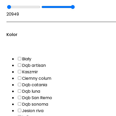
20
949
Kolor
Biały
Dąb artisan
Kaszmir
Ciemny colum
Dąb catania
Dąb luna
Dąb San Remo
Dąb sonoma
Jesion riva