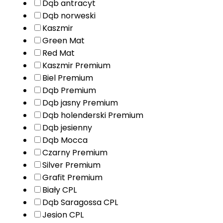
Dąb antracyt
Dąb norweski
Kaszmir
Green Mat
Red Mat
Kaszmir Premium
Biel Premium
Dąb Premium
Dąb jasny Premium
Dąb holenderski Premium
Dąb jesienny
Dąb Mocca
Czarny Premium
Silver Premium
Grafit Premium
Biały CPL
Dąb Saragossa CPL
Jesion CPL