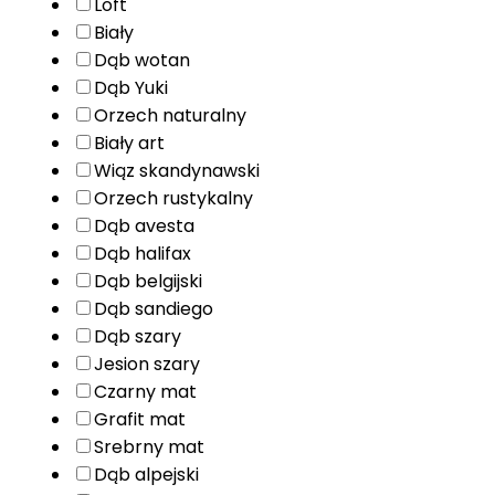
Loft
Biały
Dąb wotan
Dąb Yuki
Orzech naturalny
Biały art
Wiąz skandynawski
Orzech rustykalny
Dąb avesta
Dąb halifax
Dąb belgijski
Dąb sandiego
Dąb szary
Jesion szary
Czarny mat
Grafit mat
Srebrny mat
Dąb alpejski