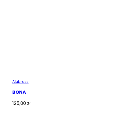
Alubrass
BONA
125,00
zł