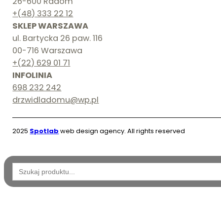
26-600 Radom
+(48) 333 22 12
SKLEP WARSZAWA
ul. Bartycka 26 paw. 116
00-716 Warszawa
+(22) 629 01 71
INFOLINIA
698 232 242
drzwidladomu@wp.pl
2025
Spotlab
web design agency. All rights reserved
Wyszukaj: