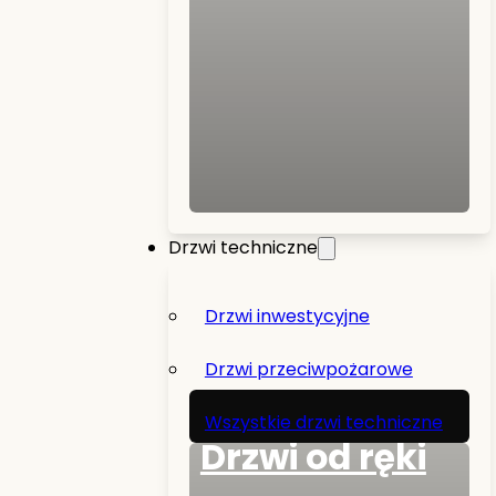
Drzwi techniczne
Drzwi inwestycyjne
Drzwi przeciwpożarowe
Wszystkie drzwi techniczne
Drzwi od ręki