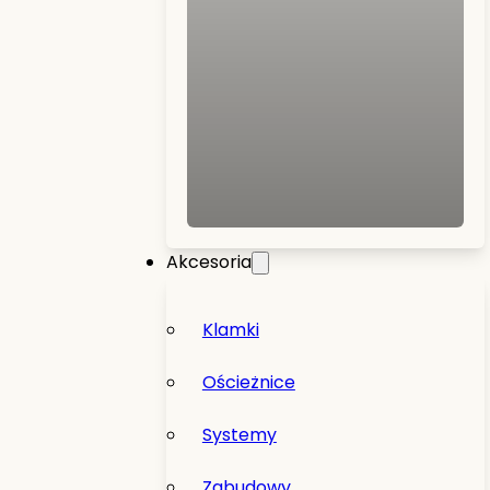
Akcesoria
Klamki
Ościeżnice
Systemy
Zabudowy