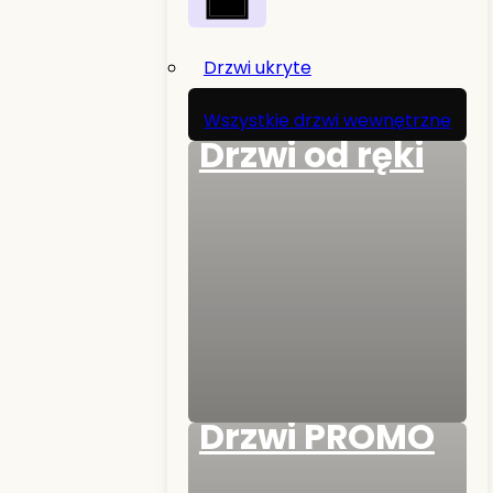
Drzwi ukryte
Wszystkie drzwi wewnętrzne
Drzwi od ręki
Drzwi PROMO