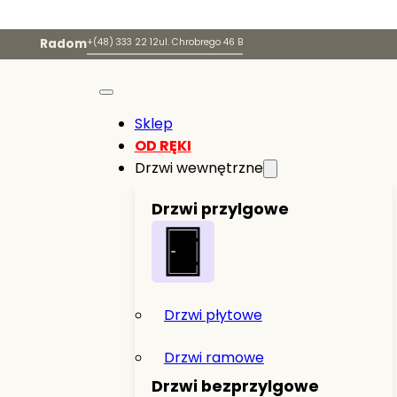
Radom
+(48) 333 22 12
ul. Chrobrego 46 B
Sklep
OD RĘKI
Drzwi wewnętrzne
Drzwi przylgowe
Drzwi płytowe
Drzwi ramowe
Drzwi bezprzylgowe