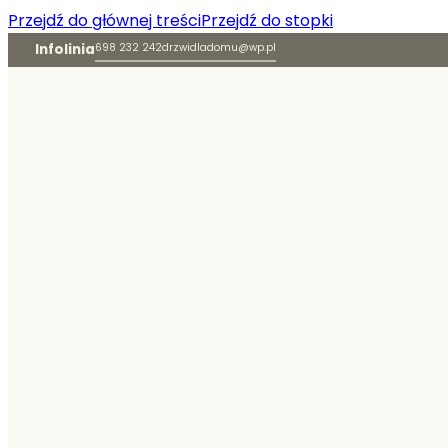
Przejdź do głównej treści
Przejdź do stopki
Infolinia
698 232 242
drzwidladomu@wp.pl