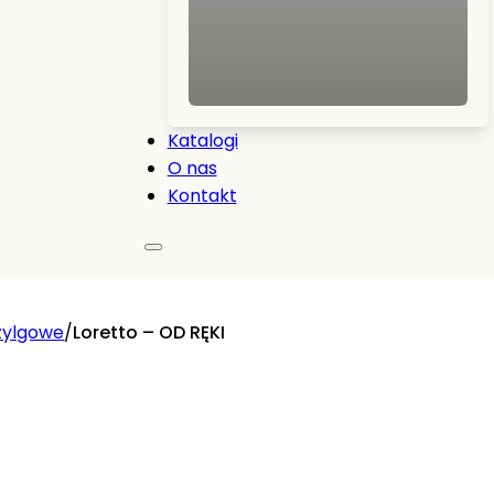
Katalogi
O nas
Kontakt
zylgowe
/
Loretto – OD RĘKI