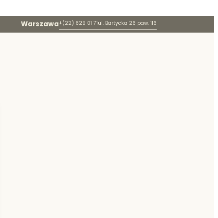
Warszawa
+(22) 629 01 71
ul. Bartycka 26 paw. 116