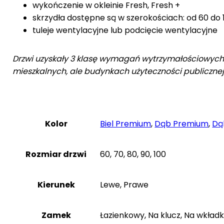
wykończenie w okleinie Fresh, Fresh +
skrzydła dostępne są w szerokościach: od 60 do
tuleje wentylacyjne lub podcięcie wentylacyjne
Drzwi uzyskały 3 klasę wymagań wytrzymałościowych w
mieszkalnych, ale budynkach użyteczności publicznej
Kolor
Biel Premium
,
Dąb Premium
,
Dą
Rozmiar drzwi
60, 70, 80, 90, 100
Kierunek
Lewe, Prawe
Zamek
Łazienkowy, Na klucz, Na wkła