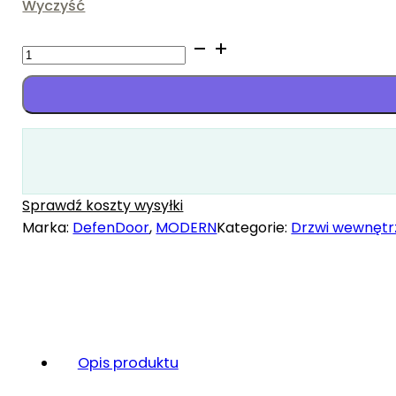
Wyczyść
ilość
Brento
10
Sprawdź koszty wysyłki
Marka:
DefenDoor
,
MODERN
Kategorie:
Drzwi wewnętr
Opis produktu