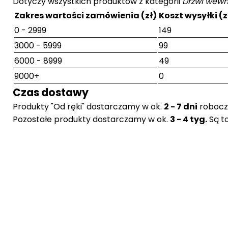
Dotyczy wszystkich produktów z kategorii
Drzwi wewn
Zakres wartości zamówienia (zł)
Koszt wysyłki (z
0 - 2999
149
3000 - 5999
99
6000 - 8999
49
9000+
0
Czas dostawy
Produkty "Od ręki" dostarczamy w ok.
2 - 7 dni
robocz
Pozostałe produkty dostarczamy w ok.
3 - 4 tyg.
Są t