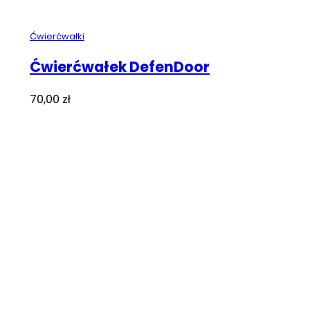
Ćwierćwałki
Ćwierćwałek DefenDoor
70,00
zł