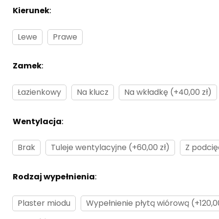
Kierunek
:
Brak
Lewe
Prawe
Zamek
:
Brak
Łazienkowy
Na klucz
Na wkładkę (+40,00 zł)
Wentylacja
:
Brak
Brak
Tuleje wentylacyjne (+60,00 zł)
Z podcię
Rodzaj wypełnienia
:
Brak
Plaster miodu
Wypełnienie płytą wiórową (+120,00