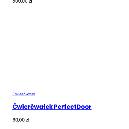
500,00
zł
Ćwierćwałki
Ćwierćwałek PerfectDoor
60,00
zł