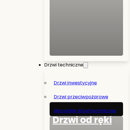
Drzwi techniczne
Drzwi inwestycyjne
Drzwi przeciwpożarowe
Wszystkie drzwi techniczne
Drzwi od ręki