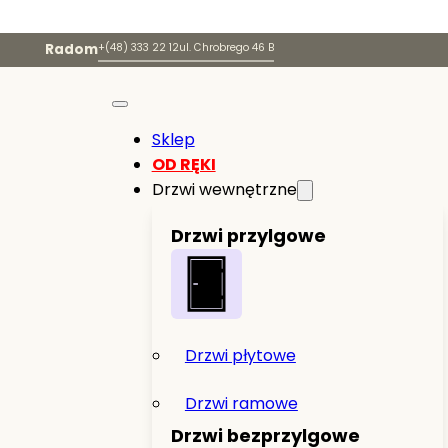
Radom
+(48) 333 22 12
ul. Chrobrego 46 B
Sklep
OD RĘKI
Drzwi wewnętrzne
Drzwi przylgowe
Drzwi płytowe
Drzwi ramowe
Drzwi bezprzylgowe