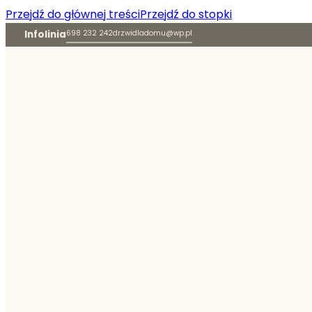
Przejdź do głównej treści
Przejdź do stopki
Infolinia
698 232 242
drzwidladomu@wp.pl