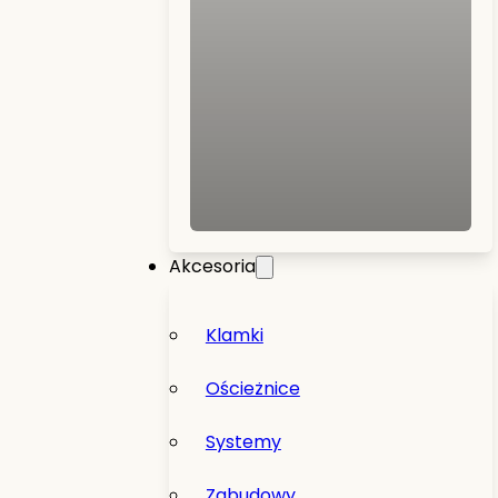
Akcesoria
Klamki
Ościeżnice
Systemy
Zabudowy