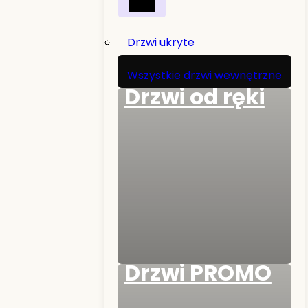
Drzwi ukryte
Wszystkie drzwi wewnętrzne
Drzwi od ręki
Drzwi PROMO