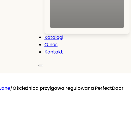
Katalogi
O nas
Kontakt
wane
/
Ościeżnica przylgowa regulowana PerfectDoor