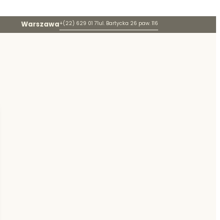
Warszawa
+(22) 629 01 71
ul. Bartycka 26 paw. 116