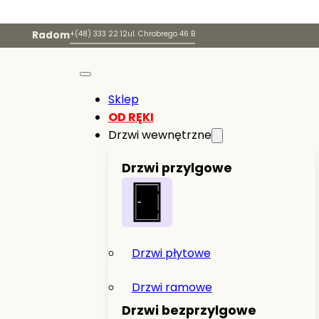
Radom
+(48) 333 22 12
ul. Chrobrego 46 B
Sklep
OD RĘKI
Drzwi wewnętrzne
Drzwi przylgowe
Drzwi płytowe
Drzwi ramowe
Drzwi bezprzylgowe