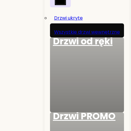
Drzwi ukryte
Wszystkie drzwi wewnętrzne
Drzwi od ręki
Drzwi PROMO