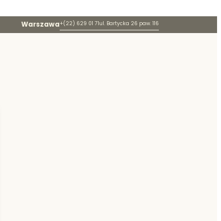
Warszawa
+(22) 629 01 71
ul. Bartycka 26 paw. 116