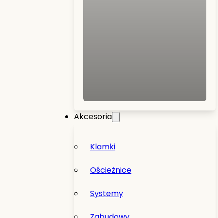
Akcesoria
Klamki
Ościeżnice
Systemy
Zabudowy