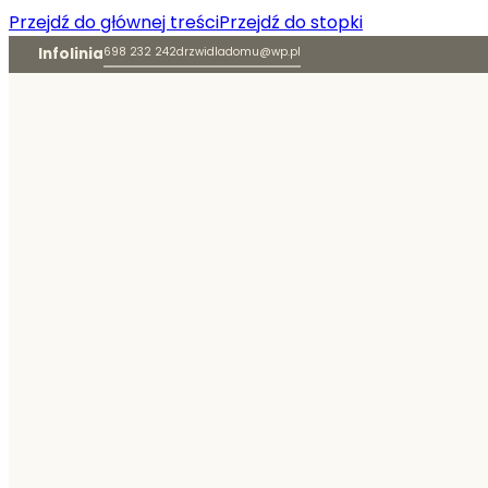
Przejdź do głównej treści
Przejdź do stopki
Infolinia
698 232 242
drzwidladomu@wp.pl