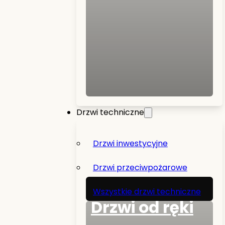
Drzwi techniczne
Drzwi inwestycyjne
Drzwi przeciwpożarowe
Wszystkie drzwi techniczne
Drzwi od ręki