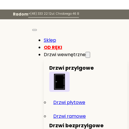
Radom
+(48) 333 22 12
ul. Chrobrego 46 B
Sklep
OD RĘKI
Drzwi wewnętrzne
Drzwi przylgowe
Drzwi płytowe
Drzwi ramowe
Drzwi bezprzylgowe