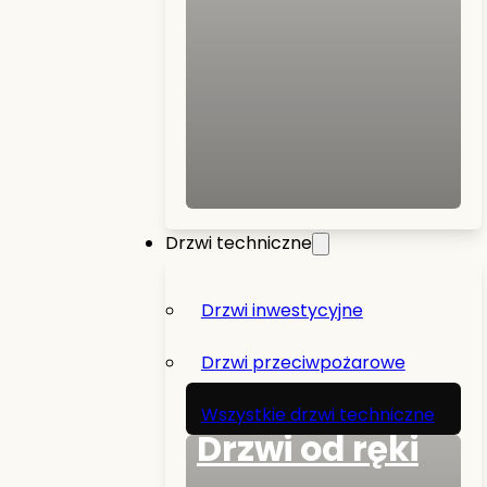
Drzwi techniczne
Drzwi inwestycyjne
Drzwi przeciwpożarowe
Wszystkie drzwi techniczne
Drzwi od ręki