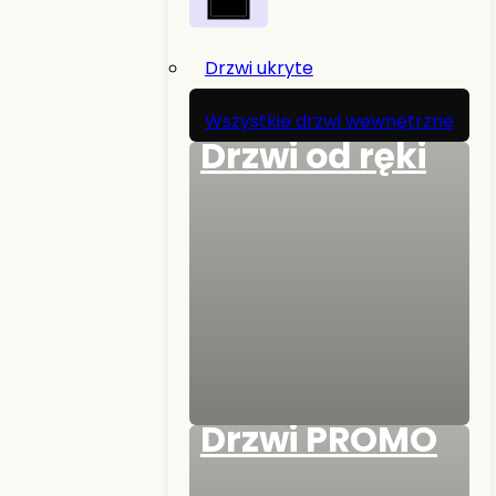
Drzwi ukryte
Wszystkie drzwi wewnętrzne
Drzwi od ręki
Drzwi PROMO