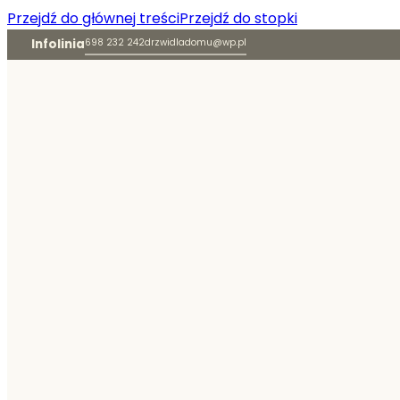
Przejdź do głównej treści
Przejdź do stopki
Infolinia
698 232 242
drzwidladomu@wp.pl