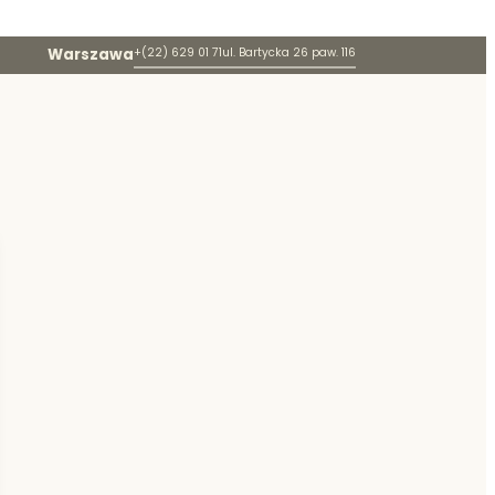
Warszawa
+(22) 629 01 71
ul. Bartycka 26 paw. 116