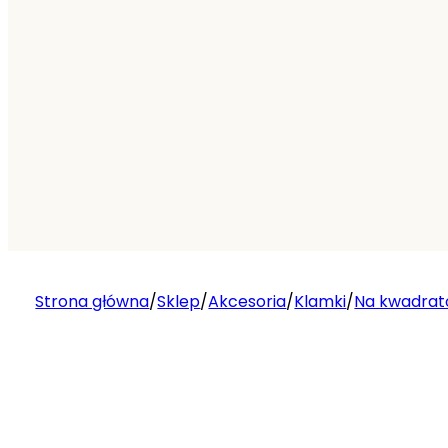
Strona główna
/
Sklep
/
Akcesoria
/
Klamki
/
Na kwadrat