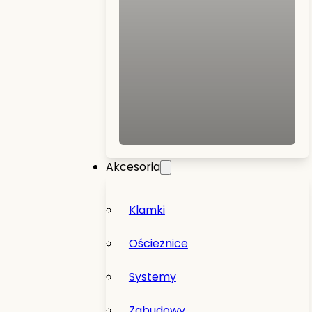
Akcesoria
Klamki
Ościeżnice
Systemy
Zabudowy