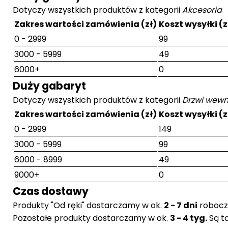
Dotyczy wszystkich produktów z kategorii
Akcesoria
Zakres wartości zamówienia (zł)
Koszt wysyłki (z
0 - 2999
99
3000 - 5999
49
6000+
0
Duży gabaryt
Dotyczy wszystkich produktów z kategorii
Drzwi wewn
Zakres wartości zamówienia (zł)
Koszt wysyłki (z
0 - 2999
149
3000 - 5999
99
6000 - 8999
49
9000+
0
Czas dostawy
Produkty "Od ręki" dostarczamy w ok.
2 - 7 dni
robocz
Pozostałe produkty dostarczamy w ok.
3 - 4 tyg.
Są t