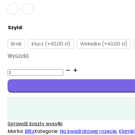
Szyld
:
Brak
Brak
Klucz (+40,00 zł)
Wkładka (+40,00 zł)
Wyczyść
ilość
ERIS
SLIM
Sprawdź koszty wysyłki
Marka:
Blitz
Kategorie:
Na kwadratowej rozecie
,
Klamki