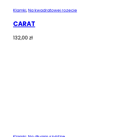
Klamki
,
Na kwadratowej rozecie
CARAT
132,00
zł
Klamki
,
Na długim szyldzie