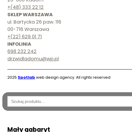
+(48) 333 22 12
SKLEP WARSZAWA
ul. Bartycka 26 paw. 116
00-716 Warszawa
+(22) 629 01 71
INFOLINIA
698 232 242
drzwidladomu@wp.pl
2025
Spotlab
web design agency. All rights reserved
Wyszukaj:
Mały gabaryt