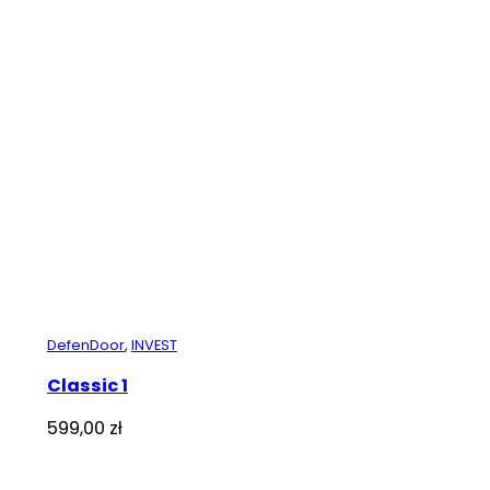
DefenDoor
,
INVEST
Classic 1
599,00
zł