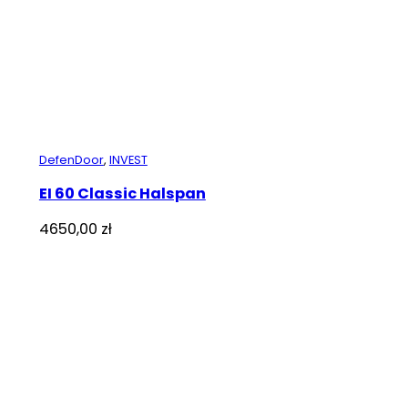
DefenDoor
,
INVEST
EI 60 Classic Halspan
4650,00
zł