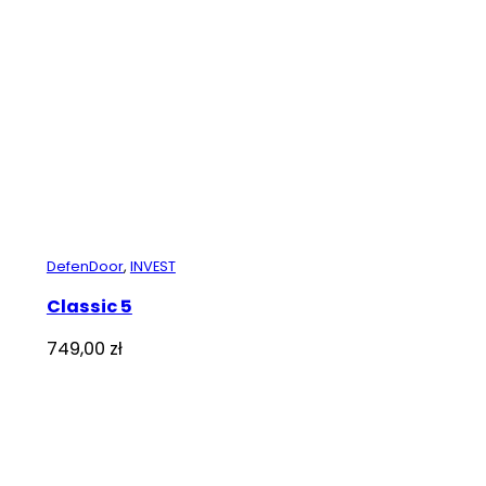
DefenDoor
,
INVEST
Classic 5
749,00
zł