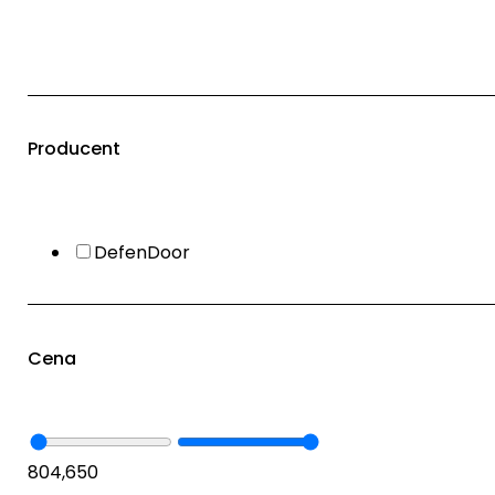
Producent
DefenDoor
Cena
80
4,650