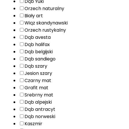
Dąb Yuki
Orzech naturalny
Biały art
Wiąz skandynawski
Orzech rustykalny
Dąb avesta
Dąb halifax
Dąb belgijski
Dąb sandiego
Dąb szary
Jesion szary
Czarny mat
Grafit mat
Srebrny mat
Dąb alpejski
Dąb antracyt
Dąb norweski
Kaszmir