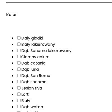
Kolor
Biały gładki
Biały lakierowany
Dąb Sonoma lakierowany
Ciemny colum
Dąb catania
Dąb luna
Dąb San Remo
Dąb sonoma
Jesion riva
Loft
Biały
Dąb wotan