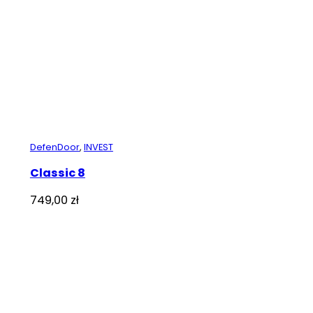
DefenDoor
,
INVEST
Classic 8
749,00
zł