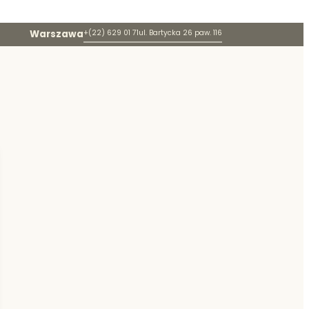
Warszawa
+(22) 629 01 71
ul. Bartycka 26 paw. 116