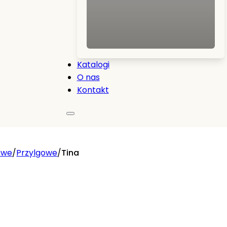
Katalogi
O nas
Kontakt
owe
/
Przylgowe
/
Tina