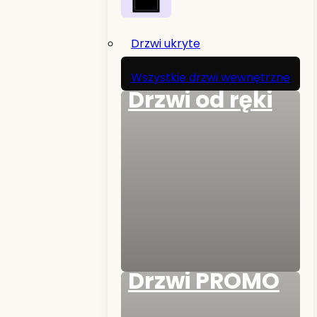
Drzwi ukryte
Wszystkie drzwi wewnętrzne
Drzwi od ręki
Drzwi PROMO