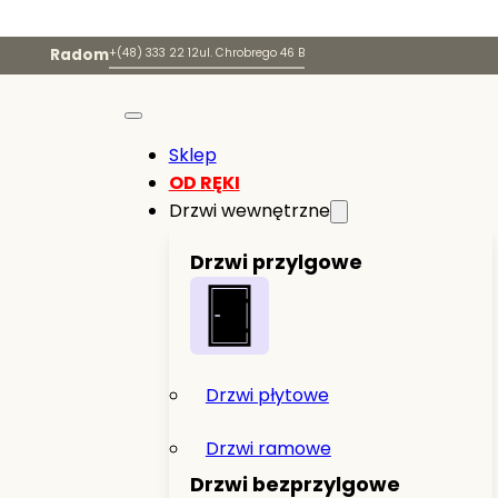
Radom
+(48) 333 22 12
ul. Chrobrego 46 B
Sklep
OD RĘKI
Drzwi wewnętrzne
Drzwi przylgowe
Drzwi płytowe
Drzwi ramowe
Drzwi bezprzylgowe