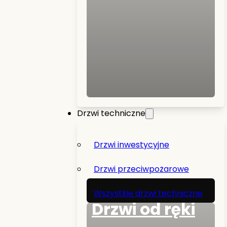
Drzwi techniczne
Drzwi inwestycyjne
Drzwi przeciwpożarowe
Wszystkie drzwi techniczne
Drzwi od ręki