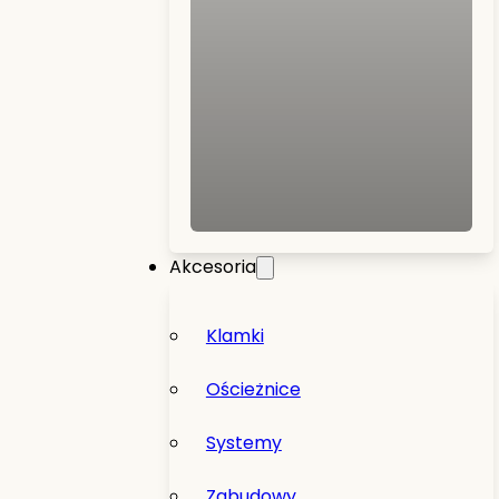
Akcesoria
Klamki
Ościeżnice
Systemy
Zabudowy