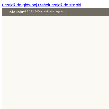
Przejdź do głównej treści
Przejdź do stopki
Infolinia
698 232 242
drzwidladomu@wp.pl