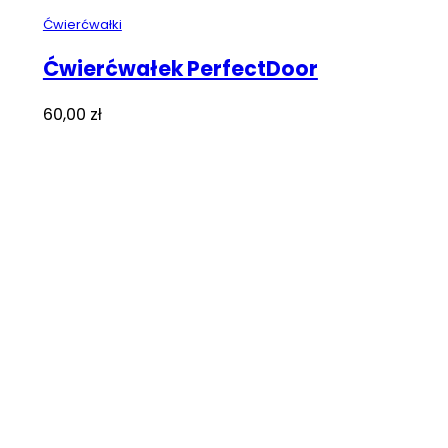
Ćwierćwałki
Ćwierćwałek PerfectDoor
60,00
zł