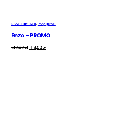
Drzwi ramowe
,
Przylgowe
Enzo – PROMO
Pierwotna
Aktualna
519,00
zł
419,00
zł
cena
cena
wynosiła:
wynosi:
519,00 zł.
419,00 zł.