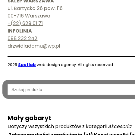
SKLEP WARSZAWA
ul. Bartycka 26 paw. 116
00-716 Warszawa
+(22) 629 01 71
INFOLINIA
698 232 242
drzwidladomu@wp.pl
2025
Spotlab
web design agency. All rights reserved
Wyszukaj:
Mały gabaryt
Dotyczy wszystkich produktów z kategorii
Akcesoria
Zakres wartości zamówienia (zł)
Koszt wysyłki (z