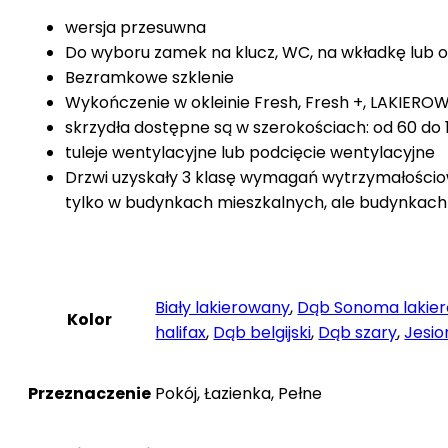
wersja przesuwna
Do wyboru zamek na klucz, WC, na wkładkę lub 
Bezramkowe szklenie
Wykończenie w okleinie Fresh, Fresh +, LAKIER
skrzydła dostępne są w szerokościach: od 60 do
tuleje wentylacyjne lub podcięcie wentylacyjne
Drzwi uzyskały 3 klasę wymagań wytrzymałościowy
tylko w budynkach mieszkalnych, ale budynkach 
Biały lakierowany
,
Dąb Sonoma lakie
Kolor
halifax
,
Dąb belgijski
,
Dąb szary
,
Jesio
Przeznaczenie
Pokój, Łazienka, Pełne