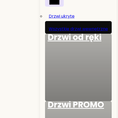
Drzwi ukryte
Wszystkie drzwi wewnętrzne
Drzwi od ręki
Drzwi PROMO