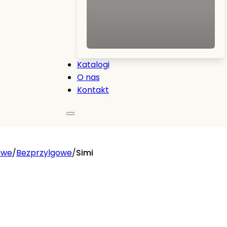
Katalogi
O nas
Kontakt
owe
/
Bezprzylgowe
/
Simi