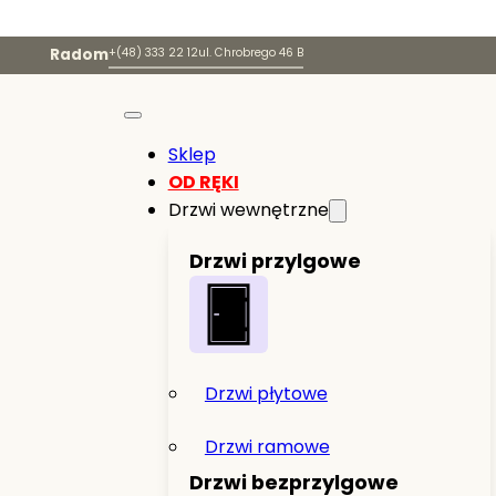
Radom
+(48) 333 22 12
ul. Chrobrego 46 B
Sklep
OD RĘKI
Drzwi wewnętrzne
Drzwi przylgowe
Drzwi płytowe
Drzwi ramowe
Drzwi bezprzylgowe