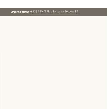
Warszawa
+(22) 629 01 71
ul. Bartycka 26 paw. 116