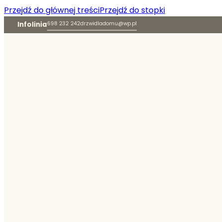
Przejdź do głównej treści
Przejdź do stopki
Infolinia
698 232 242
drzwidladomu@wp.pl