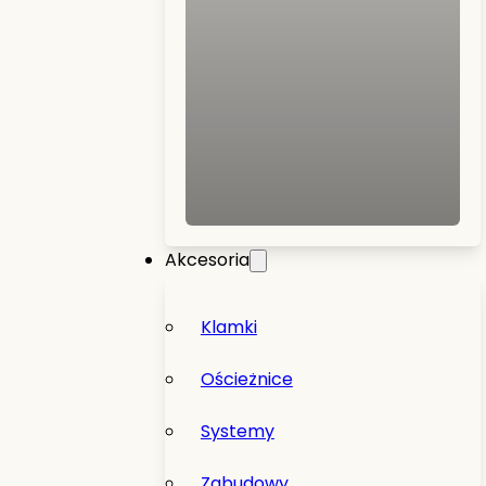
Akcesoria
Klamki
Ościeżnice
Systemy
Zabudowy