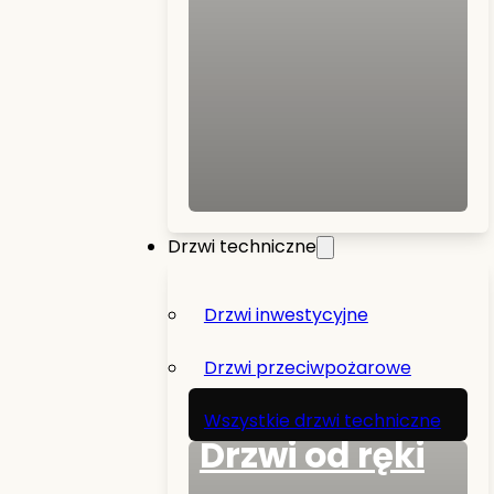
Drzwi techniczne
Drzwi inwestycyjne
Drzwi przeciwpożarowe
Wszystkie drzwi techniczne
Drzwi od ręki