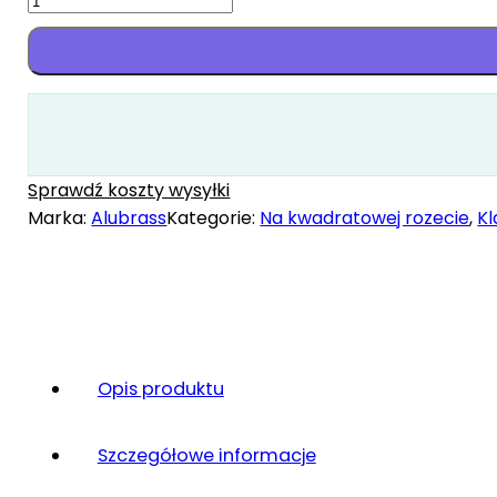
KABO
Sprawdź koszty wysyłki
Marka:
Alubrass
Kategorie:
Na kwadratowej rozecie
,
Kl
Opis produktu
Szczegółowe informacje