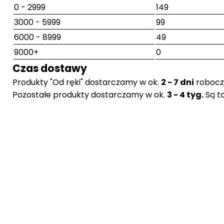
0 - 2999
149
3000 - 5999
99
6000 - 8999
49
9000+
0
Czas dostawy
Produkty "Od ręki" dostarczamy w ok.
2 - 7 dni
robocz
Pozostałe produkty dostarczamy w ok.
3 - 4 tyg.
Są t