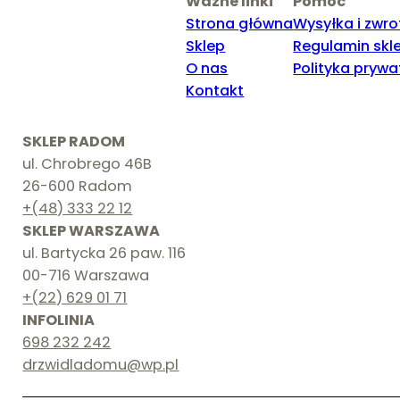
Ważne linki
Pomoc
Strona główna
Wysyłka i zwro
Sklep
Regulamin skl
O nas
Polityka prywa
Kontakt
SKLEP RADOM
ul. Chrobrego 46B
26-600 Radom
+(48) 333 22 12
SKLEP WARSZAWA
ul. Bartycka 26 paw. 116
00-716 Warszawa
+(22) 629 01 71
INFOLINIA
698 232 242
drzwidladomu@wp.pl