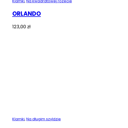
Klamki
,
Na kwadratowej rozecie
ORLANDO
123,00
zł
Klamki
,
Na długim szyldzie