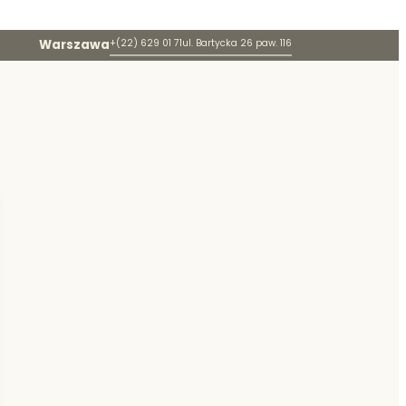
Warszawa
+(22) 629 01 71
ul. Bartycka 26 paw. 116