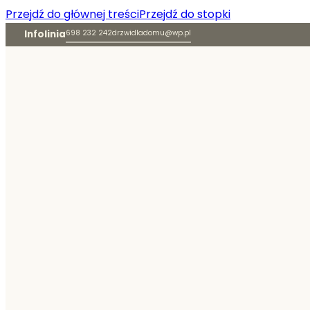
Przejdź do głównej treści
Przejdź do stopki
Infolinia
698 232 242
drzwidladomu@wp.pl