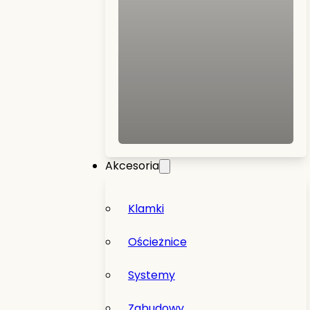
Akcesoria
Klamki
Ościeżnice
Systemy
Zabudowy