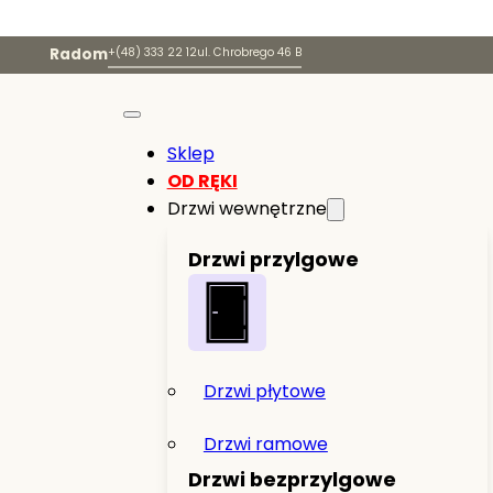
Radom
+(48) 333 22 12
ul. Chrobrego 46 B
Sklep
OD RĘKI
Drzwi wewnętrzne
Drzwi przylgowe
Drzwi płytowe
Drzwi ramowe
Drzwi bezprzylgowe