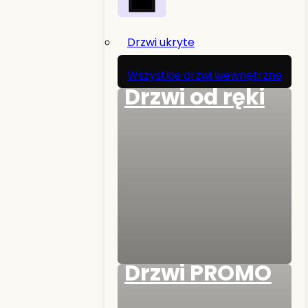
Drzwi ukryte
Wszystkie drzwi wewnętrzne
Drzwi od ręki
Drzwi PROMO