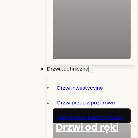
Drzwi techniczne
Drzwi inwestycyjne
Drzwi przeciwpożarowe
Wszystkie drzwi techniczne
Drzwi od ręki